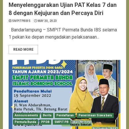
Menyelenggarakan Ujian PAT Kelas 7 dan
8 dengan Kejujuran dan Percaya Diri
SMPITPBIBS
MAY 30, 2023
Bandarlampung – SMPIT Permata Bunda IBS selama
1 pekan ke depan mengadakan pelaksanaan...
READ MORE
Announcements
Berita
Pendaftaran
Penerimaan Siswa baru
Permata Bunda
PPDB
SMPIT PB