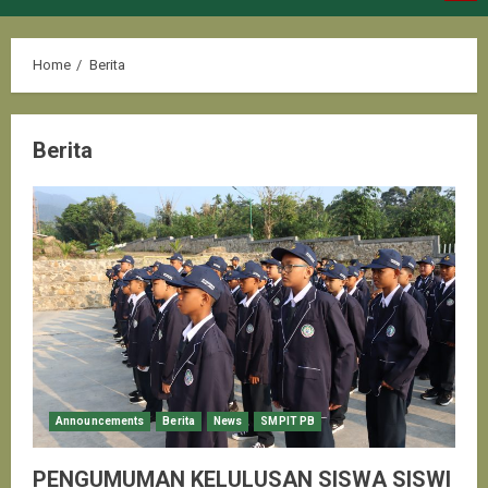
Menu
Home
Berita
Berita
Announcements
Berita
News
SMPIT PB
PENGUMUMAN KELULUSAN SISWA SISWI