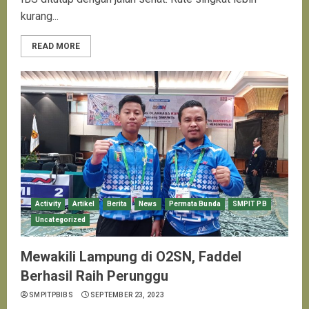
kurang...
READ MORE
Activity
Artikel
Berita
News
Permata Bunda
SMPIT PB
Uncategorized
Mewakili Lampung di O2SN, Faddel
Berhasil Raih Perunggu
SMPITPBIBS
SEPTEMBER 23, 2023