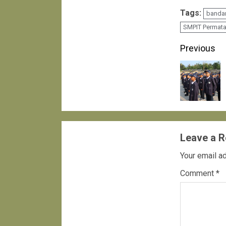
Tags:
banda
SMPIT Permata
Conti
Previous
Readi
Leave a R
Your email ad
Comment
*