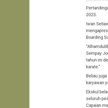
Pertandinga
2023.
Iwan Setiaw
mengapresi
Boarding Sc
“Alhamdulil
Sempay Jon
tahun ini d
karate.”
Beliau juga
karyawan y
Ekskul belad
seluruh pe
Capaian me