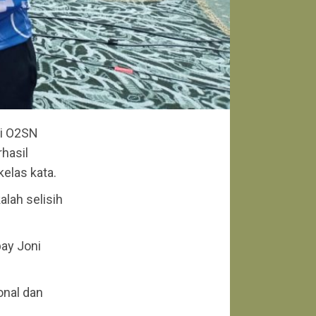
di O2SN
rhasil
elas kata.
alah selisih
pay Joni
onal dan