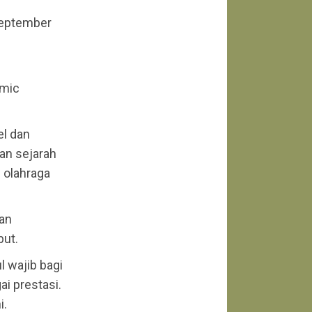
 September
amic
el dan
an sejarah
 olahraga
dan
but.
 wajib bagi
i prestasi.
i.