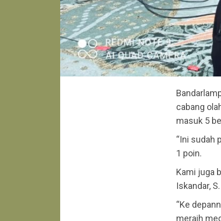
Bandarlamp
cabang olah
masuk 5 bes
“Ini sudah 
1 poin.
Kami juga b
Iskandar, S
“Ke depanny
meraih med