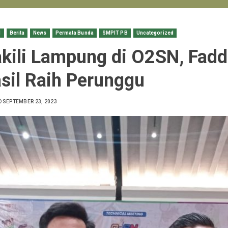
l
Berita
News
Permata Bunda
SMPIT PB
Uncategorized
ili Lampung di O2SN, Fadd
sil Raih Perunggu
SEPTEMBER 23, 2023