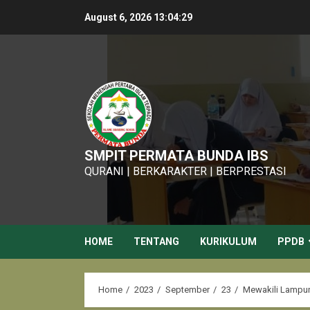
Skip
August 6, 2026
13:04:30
to
content
SMPIT PERMATA BUNDA IBS
QURANI | BERKARAKTER | BERPRESTASI
HOME
TENTANG
KURIKULUM
PPDB
Home
2023
September
23
Mewakili Lampun