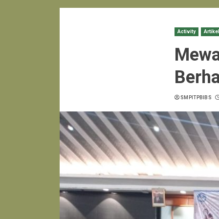
Activity
Artike
Mewak
Berha
SMPITPBIBS