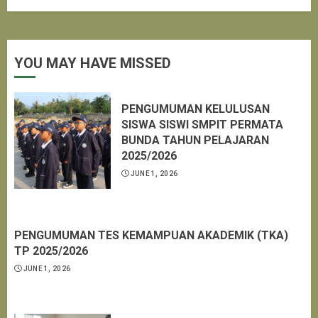
YOU MAY HAVE MISSED
PENGUMUMAN KELULUSAN
SISWA SISWI SMPIT PERMATA
BUNDA TAHUN PELAJARAN
2025/2026
JUNE 1, 2026
PENGUMUMAN TES KEMAMPUAN AKADEMIK (TKA)
TP 2025/2026
JUNE 1, 2026