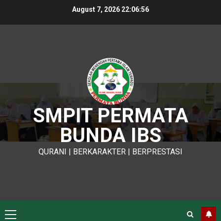
Skip
August 7, 2026
22:06:56
to
content
SMPIT PERMATA
BUNDA IBS
QURANI | BERKARAKTER | BERPRESTASI
Primary