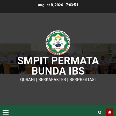
Skip
August 8, 2026
17:03:51
to
content
SMPIT PERMATA
BUNDA IBS
QURANI | BERKARAKTER | BERPRESTASI
Primary