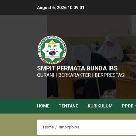
Skip
August 6, 2026
10:09:03
to
content
SMPIT PERMATA BUNDA IBS
QURANI | BERKARAKTER | BERPRESTASI
HOME
TENTANG
KURIKULUM
PPDB
Home
smpitpbibs