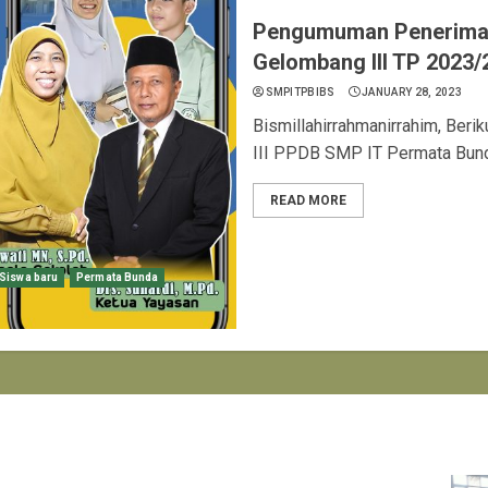
Pengumuman Penerimaa
Gelombang III TP 2023/
SMPITPBIBS
JANUARY 28, 2023
Bismillahirrahmanirrahim, Beri
III PPDB SMP IT Permata Bunda
READ MORE
Siswa baru
Permata Bunda