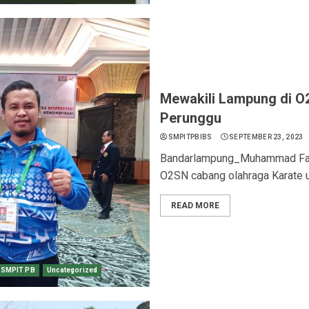
Mewakili Lampung di O2
Perunggu
SMPITPBIBS
SEPTEMBER 23, 2023
Bandarlampung_Muhammad Fadde
O2SN cabang olahraga Karate un
READ MORE
SMPIT PB
Uncategorized