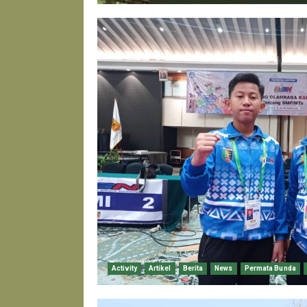
Activity
Artikel
Berita
News
Permata Bunda