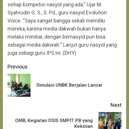
setiap kompetisi nasyid yang ada.” Ujar M.
Syahrudin G. S., S. Pd., guru nasyid Evolution
Voice. “Saya sangat bangga sekali memiliki
mereka, karena media dakwah bukan hanya
melalui mimbar, dengan bernasyid pun bisa
sebagai media dakwah.” Lanjut guru nasyid yang
juga sebagi guru IPS ini. (DHY)
Continue
Previous
Reading
Pre
Simulasi UNBK Berjalan Lancar
pos
Next
OMB, Kegiatan OSIS SMPIT PB yang
Next
Kekinian