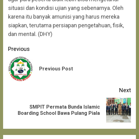
situasi dan kondisi ujian yang sebenarnya. Oleh
karena itu banyak amunisi yang harus mereka
siapkan, terutama persiapan pengetahuan, fisik,
dan mental. (DHY)
Continue
Previous
Reading
Pre
Previous Post
pos
Next
SMPIT Permata Bunda Islamic
Next
Boarding School Bawa Pulang Piala
post: