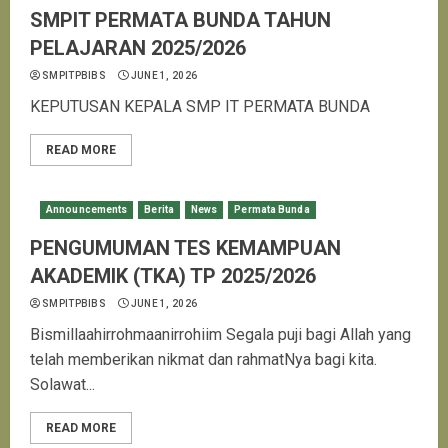
SMPIT PERMATA BUNDA TAHUN
PELAJARAN 2025/2026
SMPITPBIBS
JUNE 1, 2026
KEPUTUSAN KEPALA SMP IT PERMATA BUNDA
READ MORE
Announcements
Berita
News
Permata Bunda
PENGUMUMAN TES KEMAMPUAN
AKADEMIK (TKA) TP 2025/2026
SMPITPBIBS
JUNE 1, 2026
Bismillaahirrohmaanirrohiim Segala puji bagi Allah yang
telah memberikan nikmat dan rahmatNya bagi kita.
Solawat...
READ MORE