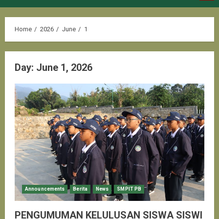
Menu
Home
2026
June
1
Day:
June 1, 2026
Announcements
Berita
News
SMPIT PB
PENGUMUMAN KELULUSAN SISWA SISWI