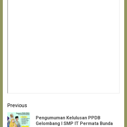
Continue
Previous
Reading
Pengumuman Kelulusan PPDB
Pre
Gelombang I SMP IT Permata Bunda