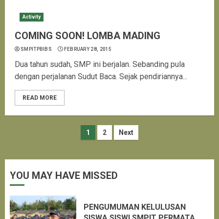
Activity
COMING SOON! LOMBA MADING
SMPITPBIBS
FEBRUARY 28, 2015
Dua tahun sudah, SMP ini berjalan. Sebanding pula
dengan perjalanan Sudut Baca. Sejak pendiriannya...
READ MORE
Posts
1
2
Next
pagination
YOU MAY HAVE MISSED
PENGUMUMAN KELULUSAN
SISWA SISWI SMPIT PERMATA